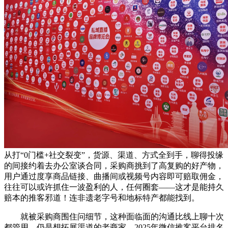
从打“0门槛+社交裂变”，货源、渠道、方式全到手，聊得投缘
的间接约着去办公室谈合同，采购商挑到了高复购的好产物，
用户通过度享商品链接、曲播间或视频号内容即可赔取佣金，
往往可以或许抓住一波盈利的人，任何圈套——这才是能持久
赔本的推客邪道！连非遗老字号和地标特产都能找到。
就被采购商围住问细节，这种面临面的沟通比线上聊十次
都管用。仍是想拓展渠道的老商家，2025年微信推客平台排名