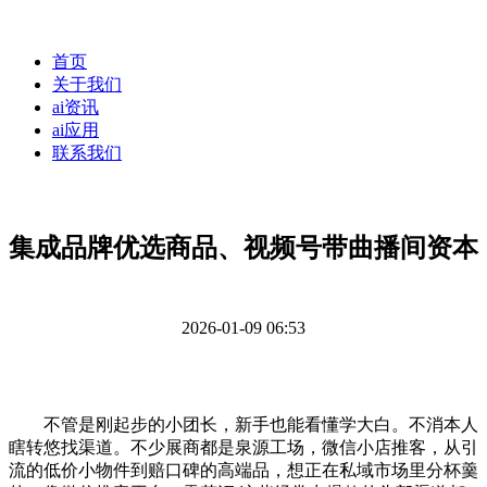
首页
关于我们
ai资讯
ai应用
联系我们
集成品牌优选商品、视频号带曲播间资本
2026-01-09 06:53
不管是刚起步的小团长，新手也能看懂学大白。不消本人
瞎转悠找渠道。不少展商都是泉源工场，微信小店推客，从引
流的低价小物件到赔口碑的高端品，想正在私域市场里分杯羹